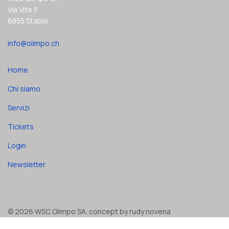
Via Vite 5
6855 Stabio
info@olimpo.ch
Home
Chi siamo
Servizi
Tickets
Login
Newsletter
© 2026 WSC Olimpo SA. concept by rudy novena