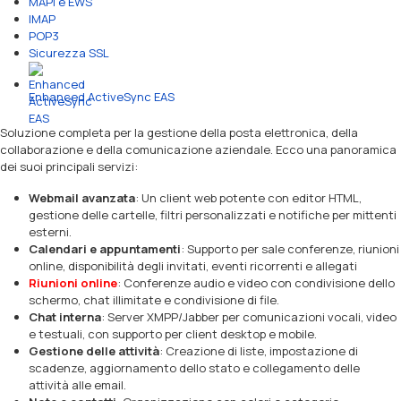
MAPI e EWS
IMAP
POP3
Sicurezza SSL
Enhanced ActiveSync EAS
Soluzione completa per la gestione della posta elettronica, della
collaborazione e della comunicazione aziendale. Ecco una panoramica
dei suoi principali servizi:
Webmail avanzata
: Un client web potente con editor HTML,
gestione delle cartelle, filtri personalizzati e notifiche per mittenti
esterni.
Calendari e appuntamenti
: Supporto per sale conferenze, riunioni
online, disponibilità degli invitati, eventi ricorrenti e allegati
Riunioni online
: Conferenze audio e video con condivisione dello
schermo, chat illimitate e condivisione di file.
Chat interna
: Server XMPP/Jabber per comunicazioni vocali, video
e testuali, con supporto per client desktop e mobile.
Gestione delle attività
: Creazione di liste, impostazione di
scadenze, aggiornamento dello stato e collegamento delle
attività alle email.