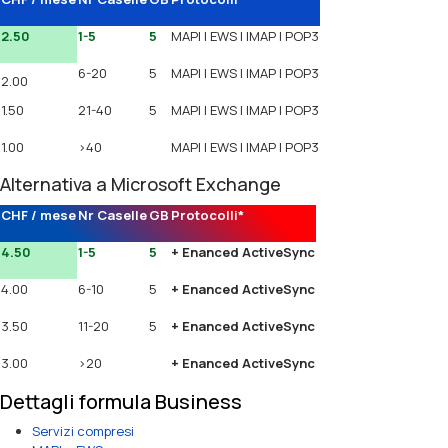
2.50
1-5
5
MAPI | EWS | IMAP | POP3
6-20
5
MAPI | EWS | IMAP | POP3
2.00
1.50
21-40
5
MAPI | EWS | IMAP | POP3
1.00
>40
MAPI | EWS | IMAP | POP3
Alternativa a Microsoft Exchange
CHF / mese
Nr Caselle
GB
Protocolli*
4.50
1-5
5
+ Enanced ActiveSync
4.00
6-10
5
+ Enanced ActiveSync
3.50
11-20
5
+ Enanced ActiveSync
3.00
>20
+ Enanced ActiveSync
Dettagli formula Business
Servizi compresi