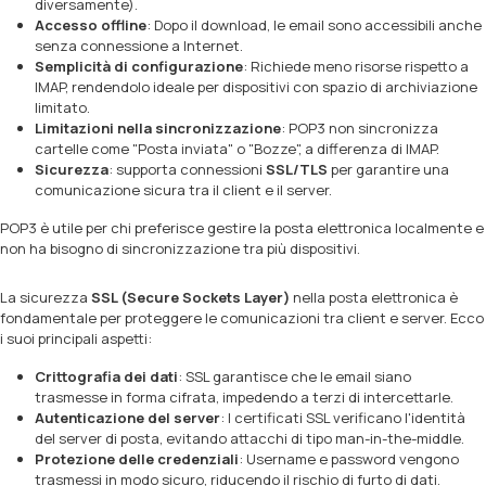
diversamente).
Accesso offline
: Dopo il download, le email sono accessibili anche
senza connessione a Internet.
Semplicità di configurazione
: Richiede meno risorse rispetto a
IMAP, rendendolo ideale per dispositivi con spazio di archiviazione
limitato.
Limitazioni nella sincronizzazione
: POP3 non sincronizza
cartelle come "Posta inviata" o "Bozze", a differenza di IMAP.
Sicurezza
: supporta connessioni
SSL/TLS
per garantire una
comunicazione sicura tra il client e il server.
POP3 è utile per chi preferisce gestire la posta elettronica localmente e
non ha bisogno di sincronizzazione tra più dispositivi.
La sicurezza
SSL (Secure Sockets Layer)
nella posta elettronica è
fondamentale per proteggere le comunicazioni tra client e server. Ecco
i suoi principali aspetti:
Crittografia dei dati
: SSL garantisce che le email siano
trasmesse in forma cifrata, impedendo a terzi di intercettarle.
Autenticazione del server
: I certificati SSL verificano l'identità
del server di posta, evitando attacchi di tipo man-in-the-middle.
Protezione delle credenziali
: Username e password vengono
trasmessi in modo sicuro, riducendo il rischio di furto di dati.