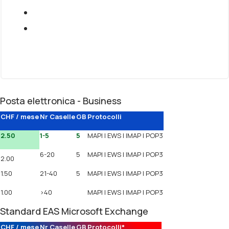
Posta elettronica - Business
CHF / mese
Nr Caselle
GB
Protocolli
2.50
1-5
5
MAPI | EWS | IMAP | POP3
6-20
5
MAPI | EWS | IMAP | POP3
2.00
1.50
21-40
5
MAPI | EWS | IMAP | POP3
1.00
>40
MAPI | EWS | IMAP | POP3
Standard EAS Microsoft Exchange
CHF / mese
Nr Caselle
GB
Protocolli*