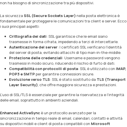
non ha bisogno di sincronizzazione tra più dispositivi.
La sicurezza
SSL (Secure Sockets Layer)
nella posta elettronica è
fondamentale per proteggere le comunicazioni tra client e server. Ecco
i suoi principali aspetti:
Crittografia dei dati
: SSL garantisce che le email siano
trasmesse in forma cifrata, impedendo a terzi di intercettarle.
Autenticazione del server
: I certificati SSL verificano l'identità
del server di posta, evitando attacchi di tipo man-in-the-middle.
Protezione delle credenziali
: Username e password vengono
trasmessi in modo sicuro, riducendo il rischio di furto di dati.
Compatibilità con protocolli di posta
: SSL è utilizzato con
IMAP,
POP3 e SMTP
per garantire connessioni sicure.
Evoluzione verso TLS
: SSL è stato sostituito da
TLS (Transport
Layer Security)
, che offre maggiore sicurezza e prestazioni.
L'uso di SSL/TLS è essenziale per garantire la riservatezza e l'integrità
delle email, soprattutto in ambienti aziendali.
Enhanced ActiveSync
è un protocollo avanzato per la
sincronizzazione in tempo reale di email, calendari, contatti e attività
su dispositivi mobili e client di posta compatibili con
Microsoft