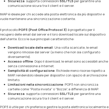
Sicurezza
: supporta connessioni
SSL/TLS
per garantire una
comunicazione sicura tra il client e il server.
IMAP è ideale per chi accede alla posta elettronica da più dispositivi e
vuole mantenere una sincronizzazione costante.
Il protocollo
POP3 (Post Office Protocol 3)
è progettato per il
recupero delle email dal server e il loro download locale sul dispositivo
dell'utente. Ecco le sue principali caratteristiche:
Download locale delle email
: Una volta scaricate, le email
vengono rimosse dal server (a meno che non sia configurato
diversamente).
Accesso offline
: Dopo il download, le email sono accessibili anche
senza connessione a Internet.
Semplicità di configurazione
: Richiede meno risorse rispetto a
IMAP, rendendolo ideale per dispositivi con spazio di archiviazione
limitato.
Limitazioni nella sincronizzazione
: POP3 non sincronizza
cartelle come "Posta inviata" o "Bozze", a differenza di IMAP.
Sicurezza
: supporta connessioni
SSL/TLS
per garantire una
comunicazione sicura tra il client e il server.
POP3 è utile per chi preferisce gestire la posta elettronica localmente e