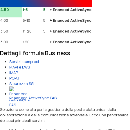
4.50
1-5
5
+ Enanced ActiveSync
4.00
6-10
5
+ Enanced ActiveSync
3.50
11-20
5
+ Enanced ActiveSync
3.00
>20
+ Enanced ActiveSync
Dettagli formula Business
Servizi compresi
MAPI e EWS
IMAP
POP3
Sicurezza SSL
Enhanced ActiveSync EAS
Soluzione completa per la gestione della posta elettronica, della
collaborazione e della comunicazione aziendale. Ecco una panoramica
dei suoi principali servizi: