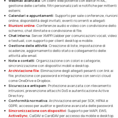
Webmail avanzata
: Un client web potente con editor HTML,
gestione delle cartelle, filtri personalizzati e notifiche per mittenti
esterni.
Calendari e appuntamenti
: Supporto per sale conferenze, riunioni
online, disponibilità degli invitati, eventi ricorrenti e allegati
Riunioni online
: Conferenze audio e video con condivisione dello
schermo, chat illimitate e condivisione di file.
Chat interna
: Server XMPP/Jabber per comunicazioni vocali, video
e testuali, con supporto per client desktop e mobile.
Gestione delle attività
: Creazione di liste, impostazione di
scadenze, aggiornamento dello stato e collegamento delle
attività alle email.
Note e contatti
: Organizzazione con colori e categorie,
sincronizzazione con dispositivi mobili e desktop.
Archiviazione file
:
Eliminazione degli allegati pesanti con link ai
file, protezione con password e integrazione con servizi cloud
come OneDrive e Dropbox.
Sicurezza e antispam
: Protezione avanzata con rilevamento
intrusioni, prevenzione attacchi DoS e autenticazione Active
Directory.
Conformità normativa
: Archiviazione email per SOX, HIPAA e
GDPR, accesso per auditor e gestione avanzata delle password.
Sincronizzazione con dispositivi
: Supporto per MAPI, EWS,
ActiveSync
, CalDAV e CardDAV per accesso da mobile e desktop.